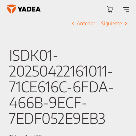
Saltar
al
Togg
contenido
Navi
Anterior
Siguiente
ISDK01-
20250422161011-
71CE616C-6FDA-
466B-9ECF-
7EDF052E9EB3