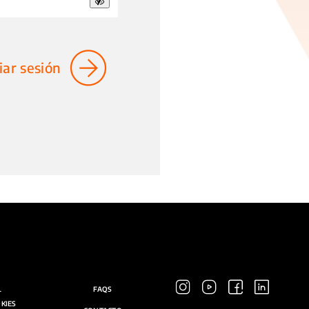
ciar sesión
L
FAQS
OKIES