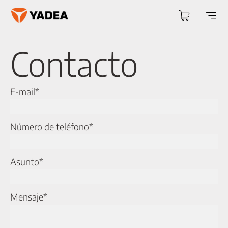
Saltar
al
Togg
contenido
Navi
Contacto
E-mail*
Número de teléfono*
Asunto*
Mensaje*