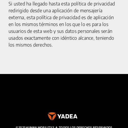
Si usted ha llegado hasta esta política de privacidad
MI CUENTA
redirigido desde una aplicación de mensajería
externa, esta política de privacidad es de aplicación
en los mismos términos en los que lo es para los
usuarios de esta web y sus datos personales serán
usados exactamente con idéntico alcance, teniendo
los mismos derechos.
© 2025 HUMAN MOBILITY S.A. TODOS LOS DERECHOS RESERVADOS