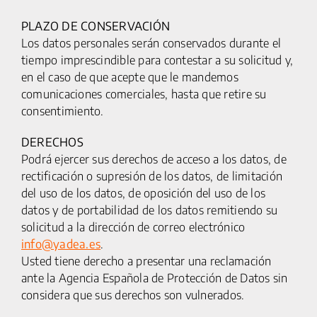
PLAZO DE CONSERVACIÓN
Los datos personales serán conservados durante el
tiempo imprescindible para contestar a su solicitud y,
en el caso de que acepte que le mandemos
25 km/h
comunicaciones comerciales, hasta que retire su
consentimiento.
CICLOMOTORES
DERECHOS
MOTOCICLETAS
Podrá ejercer sus derechos de acceso a los datos, de
rectificación o supresión de los datos, de limitación
del uso de los datos, de oposición del uso de los
ACCESORIOS
datos y de portabilidad de los datos remitiendo su
solicitud a la dirección de correo electrónico
SERVICIOS
info@yadea.es
.
Usted tiene derecho a presentar una reclamación
SALA DE PRENSA
ante la Agencia Española de Protección de Datos sin
considera que sus derechos son vulnerados.
CONTACTO