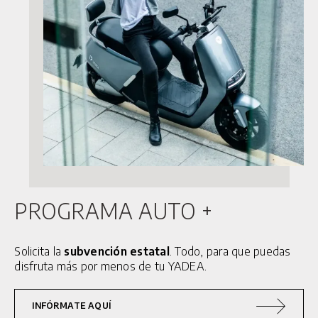
© 2025 HUMAN MOBILITY S.A. TODOS LOS DERECHOS RESERVADOS
MOTOCICLETAS
C1S PRO
G5 S
Y1S PRO
CICLOMOTORES
G5 PRO
Y1S
PROGRAMA AUTO +
25 KM/H
Solicita la
subvención estatal
. Todo, para que puedas
GFX
disfruta más por menos de tu YADEA.
SERVICIOS
INFÓRMATE AQUÍ
ACCESORIOS