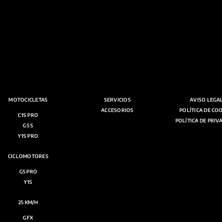
MOTOCICLETAS
SERVICIOS
AVISO LEGA
ACCESORIOS
POLÍTICA DE CO
C1S PRO
POLÍTICA DE PRIV
G5 S
Y1S PRO
CICLOMOTORES
G5 PRO
Y1S
25 KM/H
GFX