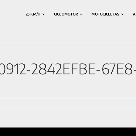
25 KM/H
CICLOMOTOR
MOTOCICLETAS
A
0912-2842EFBE-67E8