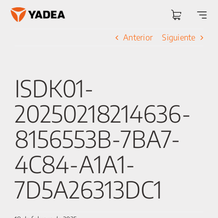
Saltar
al
Togg
contenido
Navi
Anterior
Siguiente
ISDK01-
20250218214636-
8156553B-7BA7-
4C84-A1A1-
7D5A26313DC1