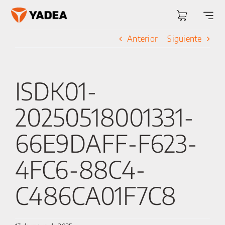
Saltar
al
Togg
contenido
Navi
Anterior
Siguiente
ISDK01-
20250518001331-
66E9DAFF-F623-
4FC6-88C4-
C486CA01F7C8