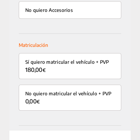
CICLOMOTORES
No quiero Accesorios
MOTOCICLETAS
ACCESORIOS
Matriculación
SERVICIOS
Sí quiero matricular el vehículo
+
PVP
180,00
€
SALA DE PRENSA
CONTACTO
No quiero matricular el vehículo
+
PVP
0,00
€
MI CUENTA