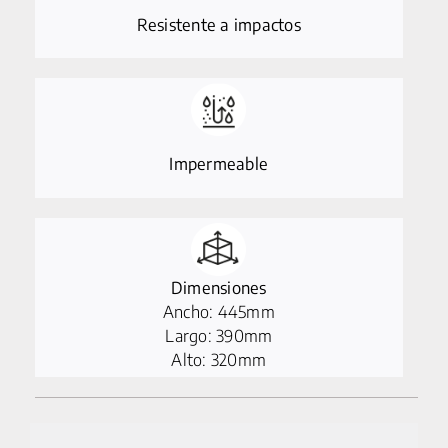
Resistente a impactos
25 km/h
CICLOMOTORES
MOTOCICLETAS
Impermeable
ACCESORIOS
SERVICIOS
Dimensiones
SALA DE PRENSA
Ancho: 445mm
Largo: 390mm
CONTACTO
Alto: 320mm
MI CUENTA