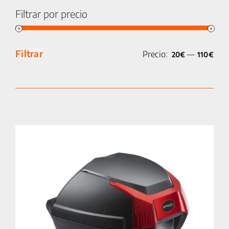
Filtrar por precio
Precio
Precio
Filtrar
Precio:
—
20€
110€
mínimo
máximo