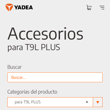
Saltar
al
Togg
contenido
Navi
Accesorios
para T9L PLUS
Buscar
Categorías del producto
×
para T9L PLUS