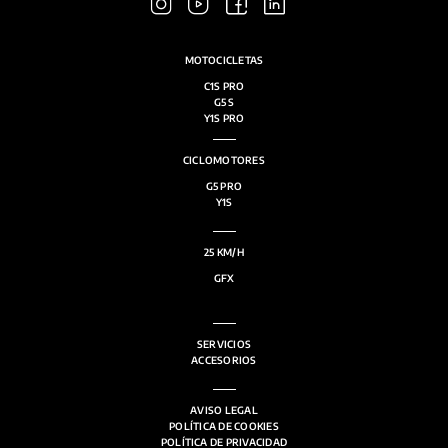
de
produ
MOTOCICLETAS
C1S PRO
G5 S
Y1S PRO
CICLOMOTORES
G5 PRO
Y1S
25 KM/H
GFX
SERVICIOS
ACCESORIOS
AVISO LEGAL
POLÍTICA DE COOKIES
POLÍTICA DE PRIVACIDAD