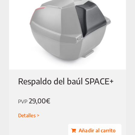
25 km/h
CICLOMOTORES
MOTOCICLETAS
ACCESORIOS
Respaldo del baúl SPACE+
SERVICIOS
29,00
€
PVP
SALA DE PRENSA
Detalles
CONTACTO
Añadir al carrito