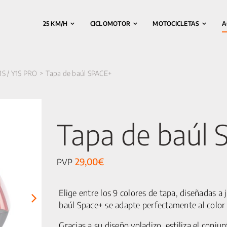
25 KM/H
CICLOMOTOR
MOTOCICLETAS
A
1S / Y1S PRO
Tapa de baúl SPACE+
Tapa de baúl
29,00
€
PVP
Elige entre los 9 colores de tapa, diseñadas a 
baúl Space+ se adapte perfectamente al color
Gracias a su diseño voladizo, estiliza el conju