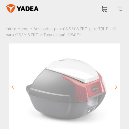
Saltar
al
Togg
contenido
Navi
Inicio:
Home
Accesorios
para G5 S / G5 PRO
para T9L PLUS
para Y1S / Y1S PRO
Tapa de baúl SPACE+