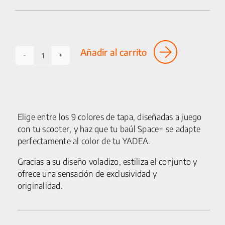
25 km/h
CICLOMOTORES
Añadir al carrito
MOTOCICLETAS
Tapa
de
ACCESORIOS
baúl
SPACE+
SERVICIOS
cantidad
Elige entre los 9 colores de tapa, diseñadas a juego
SALA DE PRENSA
con tu scooter, y haz que tu baúl Space+ se adapte
perfectamente al color de tu YADEA.
CONTACTO
Gracias a su diseño voladizo, estiliza el conjunto y
ofrece una sensación de exclusividad y
MI CUENTA
originalidad.