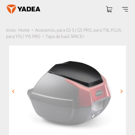
Saltar
al
Togg
contenido
Navi
Inicio:
Home
Accesorios
para G5 S / G5 PRO
para T9L PLUS
para Y1S / Y1S PRO
Tapa de baúl SPACE+