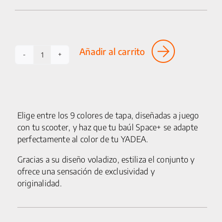
25 km/h
CICLOMOTORES
Añadir al carrito
MOTOCICLETAS
Tapa
de
ACCESORIOS
baúl
SPACE+
SERVICIOS
cantidad
Elige entre los 9 colores de tapa, diseñadas a juego
SALA DE PRENSA
con tu scooter, y haz que tu baúl Space+ se adapte
perfectamente al color de tu YADEA.
CONTACTO
Gracias a su diseño voladizo, estiliza el conjunto y
ofrece una sensación de exclusividad y
MI CUENTA
originalidad.