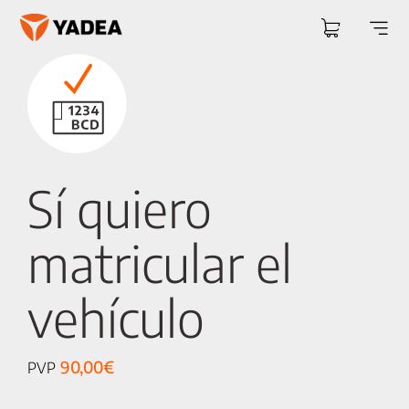
Saltar
al
Togg
contenido
Navi
Sí quiero
matricular el
vehículo
90,00
€
PVP