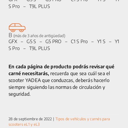
S Pro – T9L PLUS
25 km/h
CICLOMOTORES
B
(más de 3 años de antigüedad)
GFX – G5 S – G5 PRO – C1 S Pro – Y1 S – Y1
MOTOCICLETAS
S Pro – T9L PLUS
ACCESORIOS
En cada página de producto podrás revisar qué
SERVICIOS
carné necesitarás,
recuerda que sea cuál sea el
scooter YADEA que conduzcas, deberás hacerlo
SALA DE PRENSA
siempre siguiendo las normas de circulación y
seguridad.
CONTACTO
MI CUENTA
28 de septiembre de 2022
|
Tipos de vehículos y carnés para
scooters eL1 y eL3