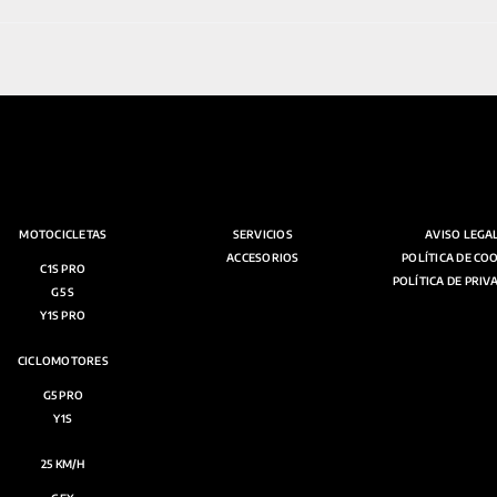
MOTOCICLETAS
SERVICIOS
AVISO LEGA
ACCESORIOS
POLÍTICA DE CO
C1S PRO
POLÍTICA DE PRIV
G5 S
Y1S PRO
CICLOMOTORES
G5 PRO
Y1S
25 KM/H