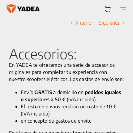
Saltar
al
Togg
contenido
Navi
Anterior
Siguiente
Accesorios:
En YADEA te ofrecemos una serie de accesorios
originales para completar tu experiencia con
nuestro scooters eléctricos. Los gastos de envío son:
Envío
GRATIS
a domicilio en
pedidos iguales
o superiores a 50 €
(IVA incluido).
El resto de envíos tendrán un coste de
10 €
(IVA incluido)
en concepto de gastos de envío.
En el caso de que no quieras tener los accesorios