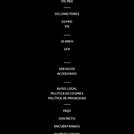
Y1S PRO
SERVICIOS
CICLOMOTORES
G5 PRO
SALA DE PRENSA
Y1S
CONTACTO
25 KM/H
GFX
MI CUENTA
SERVICIOS
ACCESORIOS
AVISO LEGAL
POLÍTICA DE COOKIES
POLÍTICA DE PRIVACIDAD
FAQS
CONTACTO
ENCUÉNTRANOS
QUIÉNES SOMOS