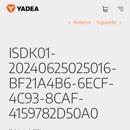
Saltar
al
Togg
contenido
Navi
Anterior
Siguiente
ISDK01-
20240625025016-
BF21A4B6-6ECF-
4C93-8CAF-
4159782D50A0