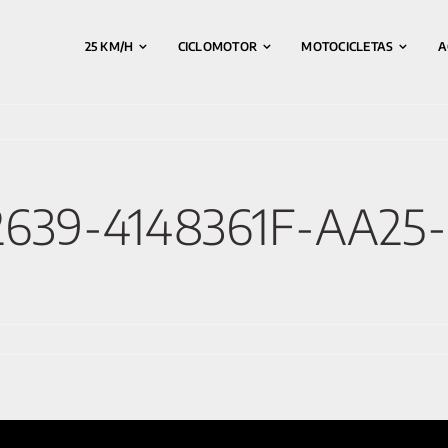
25 KM/H
CICLOMOTOR
MOTOCICLETAS
A
2639-4148361F-AA25