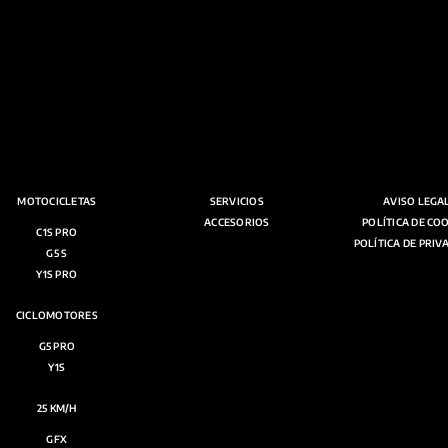
MOTOCICLETAS
SERVICIOS
AVISO LEGA
ACCESORIOS
POLÍTICA DE CO
C1S PRO
POLÍTICA DE PRIV
G5 S
Y1S PRO
CICLOMOTORES
G5 PRO
Y1S
25 KM/H
GFX