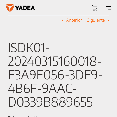
Saltar
al
Togg
contenido
Navi
Anterior
Siguiente
ISDK01-
20240315160018-
F3A9E056-3DE9-
4B6F-9AAC-
D0339B889655