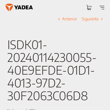
Saltar
al
Togg
contenido
Navi
Anterior
Siguiente
ISDK01-
20240114230055-
40E9EFDE-01D1-
4013-97D2-
30F2063C06D8