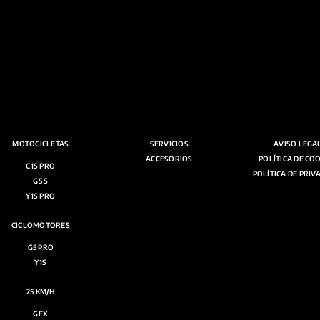
MOTOCICLETAS
SERVICIOS
AVISO LEGA
ACCESORIOS
POLÍTICA DE CO
C1S PRO
POLÍTICA DE PRIV
G5 S
Y1S PRO
CICLOMOTORES
G5 PRO
Y1S
25 KM/H
GFX