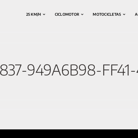
25 KM/H
CICLOMOTOR
MOTOCICLETAS
A
1837-949A6B98-FF41