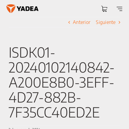
Saltar
al
Togg
contenido
Navi
Anterior
Siguiente
ISDK01-
20240102140842-
A200E8B0-3EFF-
4D27-882B-
7F35CC40ED2E