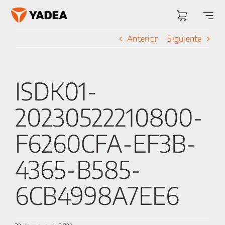
Saltar
al
Togg
contenido
Navi
Anterior
Siguiente
ISDK01-
20230522210800-
F6260CFA-EF3B-
4365-B585-
6CB4998A7EE6