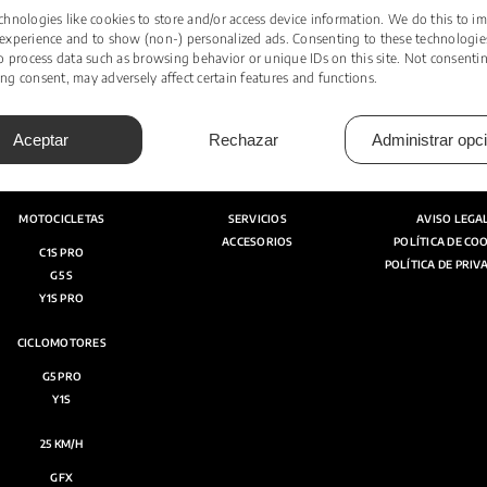
hnologies like cookies to store and/or access device information. We do this to i
experience and to show (non-) personalized ads. Consenting to these technologies
o process data such as browsing behavior or unique IDs on this site. Not consenti
g consent, may adversely affect certain features and functions.
Aceptar
Rechazar
Administrar opc
MOTOCICLETAS
SERVICIOS
AVISO LEGA
ACCESORIOS
POLÍTICA DE CO
C1S PRO
POLÍTICA DE PRIV
G5 S
Y1S PRO
CICLOMOTORES
G5 PRO
Y1S
25 KM/H
GFX