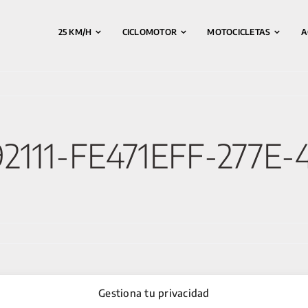
25 KM/H
CICLOMOTOR
MOTOCICLETAS
A
2111-FE471EFF-277E-
Gestiona tu privacidad