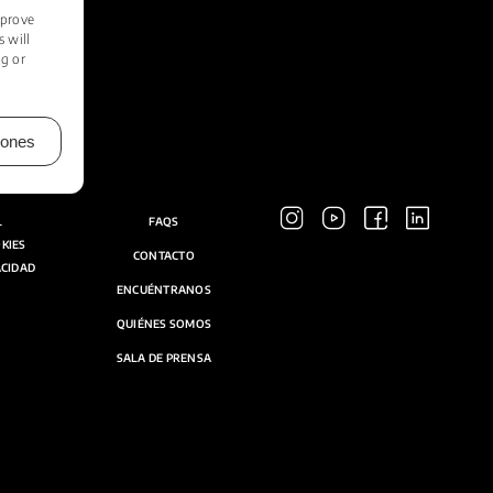
mprove
 will
ng or
iones
L
FAQS
OKIES
CONTACTO
ACIDAD
ENCUÉNTRANOS
QUIÉNES SOMOS
SALA DE PRENSA