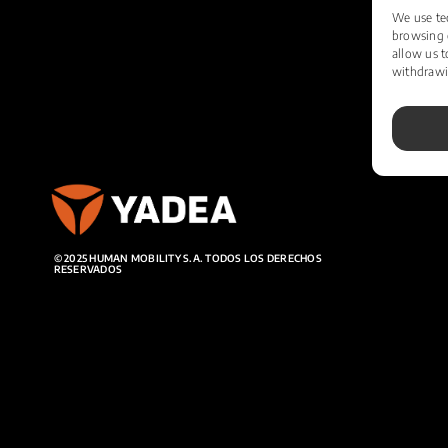
We use tec
browsing 
allow us t
withdrawin
© 2025 HUMAN MOBILITY S.A. TODOS LOS DERECHOS
RESERVADOS