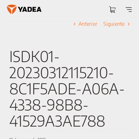
Saltar
al
Togg
contenido
Navi
Anterior
Siguiente
ISDK01-
20230312115210-
8C1F5ADE-A06A-
4338-98B8-
41529A3AE788