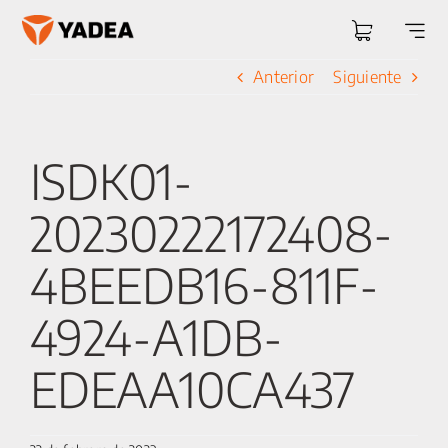
Saltar
al
Togg
contenido
Navi
Anterior
Siguiente
ISDK01-
20230222172408-
4BEEDB16-811F-
4924-A1DB-
EDEAA10CA437