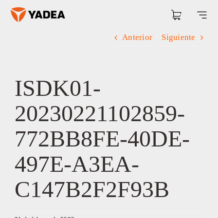
Saltar
al
Togg
contenido
Navi
Anterior
Siguiente
ISDK01-
20230221102859-
772BB8FE-40DE-
497E-A3EA-
C147B2F2F93B