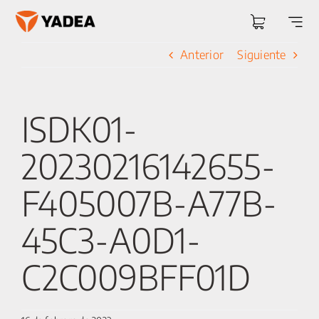
Saltar
al
Togg
contenido
Navi
Anterior
Siguiente
ISDK01-
20230216142655-
F405007B-A77B-
45C3-A0D1-
C2C009BFF01D