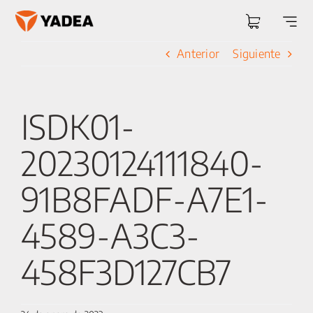
Saltar
al
Togg
contenido
Navi
Anterior
Siguiente
ISDK01-
20230124111840-
91B8FADF-A7E1-
4589-A3C3-
458F3D127CB7