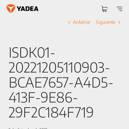
Saltar
al
Togg
contenido
Navi
Anterior
Siguiente
ISDK01-
20221205110903-
BCAE7657-A4D5-
413F-9E86-
29F2C184F719