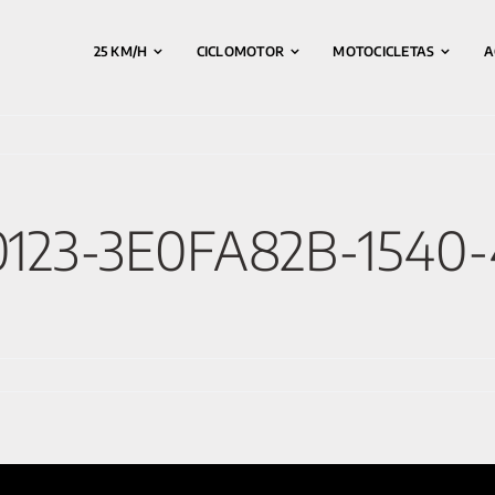
25 KM/H
CICLOMOTOR
MOTOCICLETAS
A
0123-3E0FA82B-1540