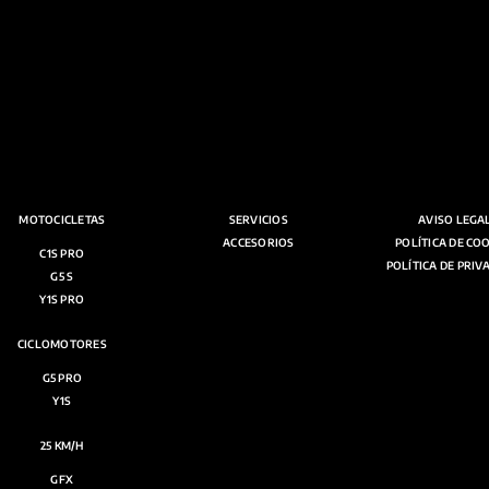
MOTOCICLETAS
SERVICIOS
AVISO LEGA
ACCESORIOS
POLÍTICA DE CO
C1S PRO
POLÍTICA DE PRIV
G5 S
Y1S PRO
CICLOMOTORES
G5 PRO
Y1S
25 KM/H
GFX