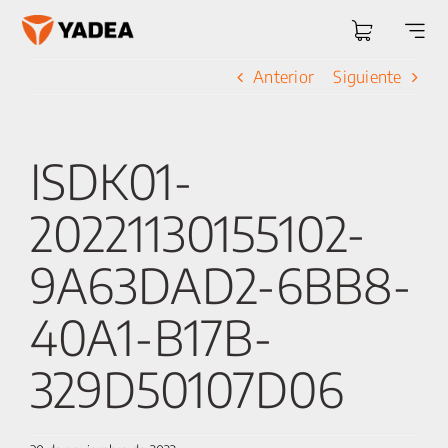
Saltar
al
Togg
contenido
Navi
Anterior
Siguiente
ISDK01-
20221130155102-
9A63DAD2-6BB8-
40A1-B17B-
329D50107D06