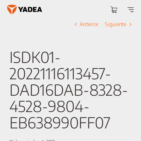
Saltar
al
Togg
contenido
Navi
Anterior
Siguiente
ISDK01-
20221116113457-
DAD16DAB-8328-
4528-9804-
EB638990FF07