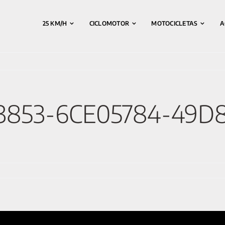
25 KM/H
CICLOMOTOR
MOTOCICLETAS
A
93853-6CE05784-49D