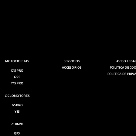
MOTOCICLETAS
SERVICIOS
AVISO LEGA
ACCESORIOS
POLÍTICA DE CO
C1S PRO
POLÍTICA DE PRIV
G5 S
Y1S PRO
CICLOMOTORES
G5 PRO
Y1S
25 KM/H
GFX