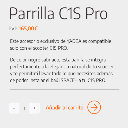
Parrilla C1S Pro
165,00
€
PVP
Este accesorio exclusivo de YADEA es compatible
solo con el scooter C1S PRO.
De color negro satinado, esta parilla se integra
perfectamente a la elegancia natural de tu scooter
25 km/h
y te permitirá llevar todo lo que necesites además
de poder instalar el baúl SPACE+ a tu C1S PRO.
CICLOMOTORES
MOTOCICLETAS
Añadir al carrito
Parrilla
ACCESORIOS
C1S
Pro
SERVICIOS