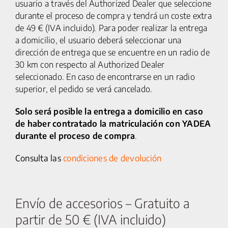
usuario a través del Authorized Dealer que seleccione
25 km/h
durante el proceso de compra y tendrá un coste extra
de 49 € (IVA incluido). Para poder realizar la entrega
CICLOMOTORES
a domicilio, el usuario deberá seleccionar una
dirección de entrega que se encuentre en un radio de
MOTOCICLETAS
30 km con respecto al Authorized Dealer
seleccionado. En caso de encontrarse en un radio
ACCESORIOS
superior, el pedido se verá cancelado.
Solo será posible la entrega a domicilio en caso
SERVICIOS
de haber contratado la matriculación con YADEA
durante el proceso de compra
.
SALA DE PRENSA
Consulta las
condiciones de devolución
CONTACTO
MI CUENTA
Envío de accesorios – Gratuito a
partir de 50 € (IVA incluido)