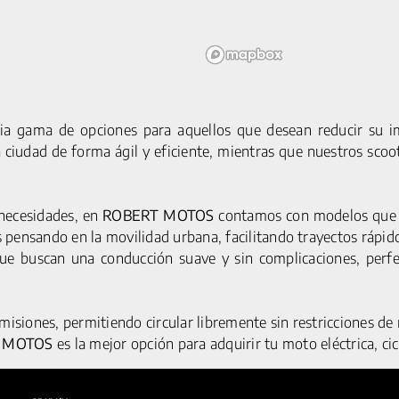
ia gama de opciones para aquellos que desean reducir su im
a ciudad de forma ágil y eficiente, mientras que nuestros sco
 necesidades, en
ROBERT MOTOS
contamos con modelos que d
MOTOCICLETAS
SERVICIOS
AVISO LEGA
pensando en la movilidad urbana, facilitando trayectos rápido
ACCESORIOS
POLÍTICA DE CO
C1S PRO
que buscan una conducción suave y sin complicaciones, perf
POLÍTICA DE PRIV
G5 S
Y1S PRO
emisiones, permitiendo circular libremente sin restricciones d
CICLOMOTORES
 MOTOS
es la mejor opción para adquirir tu moto eléctrica, cic
G5 PRO
Y1S