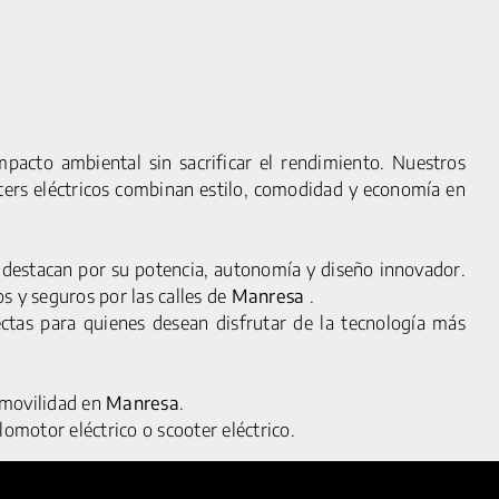
pacto ambiental sin sacrificar el rendimiento. Nuestros
oters eléctricos combinan estilo, comodidad y economía en
estacan por su potencia, autonomía y diseño innovador.
L
FAQS
s y seguros por las calles de
Manresa
.
OKIES
CONTACTO
ectas para quienes desean disfrutar de la tecnología más
ACIDAD
ENCUÉNTRANOS
QUIÉNES SOMOS
e movilidad en
Manresa
.
SALA DE PRENSA
lomotor eléctrico o scooter eléctrico.