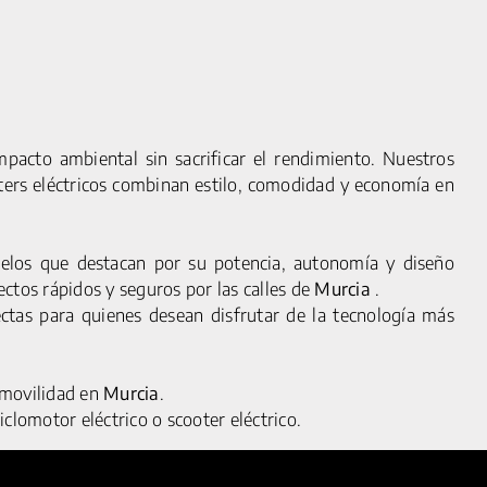
pacto ambiental sin sacrificar el rendimiento. Nuestros
oters eléctricos combinan estilo, comodidad y economía en
os que destacan por su potencia, autonomía y diseño
L
FAQS
ctos rápidos y seguros por las calles de
Murcia
.
OKIES
CONTACTO
ectas para quienes desean disfrutar de la tecnología más
ACIDAD
ENCUÉNTRANOS
QUIÉNES SOMOS
e movilidad en
Murcia
.
SALA DE PRENSA
iclomotor eléctrico o scooter eléctrico.