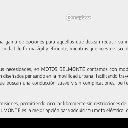
ia gama de opciones para aquellos que desean reducir su im
a ciudad de forma ágil y eficiente, mientras que nuestros sco
tus necesidades, en
MOTOS BELMONTE
contamos con model
MOTOCICLETAS
SERVICIOS
AVISO LEGA
 diseñados pensando en la movilidad urbana, facilitando traye
ACCESORIOS
POLÍTICA DE CO
C1S PRO
que buscan una conducción suave y sin complicaciones, perf
POLÍTICA DE PRIV
G5 S
Y1S PRO
emisiones, permitiendo circular libremente sin restricciones d
CICLOMOTORES
ELMONTE
es la mejor opción para adquirir tu moto eléctrica, c
G5 PRO
Y1S