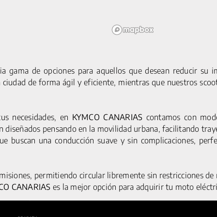
ia gama de opciones para aquellos que desean reducir su im
a ciudad de forma ágil y eficiente, mientras que nuestros sco
tus necesidades, en
KYMCO CANARIAS
contamos con model
MOTOCICLETAS
SERVICIOS
AVISO LEGA
 diseñados pensando en la movilidad urbana, facilitando traye
ACCESORIOS
POLÍTICA DE CO
C1S PRO
que buscan una conducción suave y sin complicaciones, perf
POLÍTICA DE PRIV
G5 S
Y1S PRO
emisiones, permitiendo circular libremente sin restricciones d
CICLOMOTORES
CO CANARIAS
es la mejor opción para adquirir tu moto eléctri
G5 PRO
Y1S