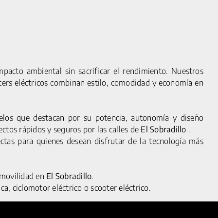
pacto ambiental sin sacrificar el rendimiento. Nuestros
oters eléctricos combinan estilo, comodidad y economía en
os que destacan por su potencia, autonomía y diseño
L
FAQS
ctos rápidos y seguros por las calles de
El Sobradillo
.
OKIES
CONTACTO
ectas para quienes desean disfrutar de la tecnología más
ACIDAD
ENCUÉNTRANOS
QUIÉNES SOMOS
e movilidad en
El Sobradillo
.
SALA DE PRENSA
ca, ciclomotor eléctrico o scooter eléctrico.