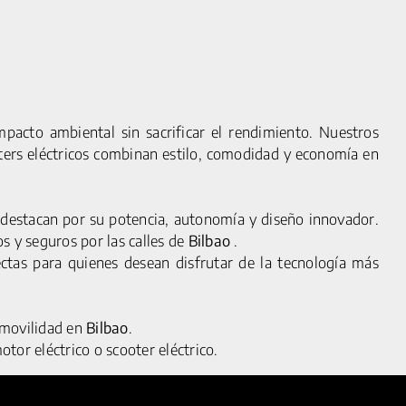
pacto ambiental sin sacrificar el rendimiento. Nuestros
oters eléctricos combinan estilo, comodidad y economía en
estacan por su potencia, autonomía y diseño innovador.
L
FAQS
s y seguros por las calles de
Bilbao
.
OKIES
CONTACTO
ectas para quienes desean disfrutar de la tecnología más
ACIDAD
ENCUÉNTRANOS
QUIÉNES SOMOS
e movilidad en
Bilbao
.
SALA DE PRENSA
otor eléctrico o scooter eléctrico.