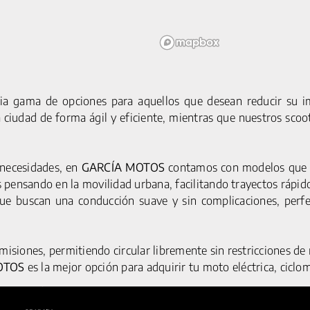
ia gama de opciones para aquellos que desean reducir su im
a ciudad de forma ágil y eficiente, mientras que nuestros sco
 necesidades, en
GARCÍA MOTOS
contamos con modelos que d
MOTOCICLETAS
SERVICIOS
AVISO LEGA
pensando en la movilidad urbana, facilitando trayectos rápido
ACCESORIOS
POLÍTICA DE CO
C1S PRO
que buscan una conducción suave y sin complicaciones, perf
POLÍTICA DE PRIV
G5 S
Y1S PRO
emisiones, permitiendo circular libremente sin restricciones d
CICLOMOTORES
OTOS
es la mejor opción para adquirir tu moto eléctrica, ciclom
G5 PRO
Y1S