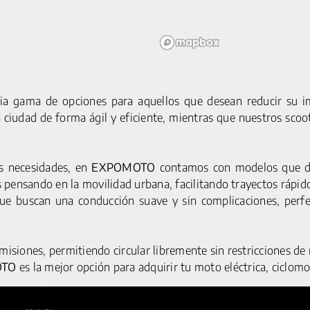
ia gama de opciones para aquellos que desean reducir su im
a ciudad de forma ágil y eficiente, mientras que nuestros sco
us necesidades, en
EXPOMOTO
contamos con modelos que de
MOTOCICLETAS
SERVICIOS
AVISO LEGA
pensando en la movilidad urbana, facilitando trayectos rápido
ACCESORIOS
POLÍTICA DE CO
C1S PRO
que buscan una conducción suave y sin complicaciones, perf
POLÍTICA DE PRIV
G5 S
Y1S PRO
emisiones, permitiendo circular libremente sin restricciones d
CICLOMOTORES
OTO
es la mejor opción para adquirir tu moto eléctrica, ciclomot
G5 PRO
Y1S