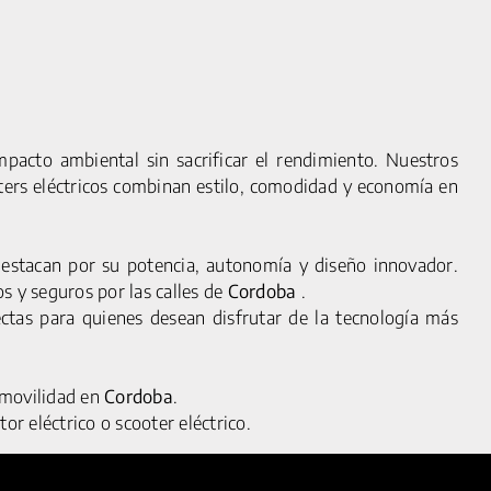
pacto ambiental sin sacrificar el rendimiento. Nuestros
oters eléctricos combinan estilo, comodidad y economía en
stacan por su potencia, autonomía y diseño innovador.
L
FAQS
s y seguros por las calles de
Cordoba
.
OKIES
CONTACTO
ectas para quienes desean disfrutar de la tecnología más
ACIDAD
ENCUÉNTRANOS
QUIÉNES SOMOS
e movilidad en
Cordoba
.
SALA DE PRENSA
or eléctrico o scooter eléctrico.