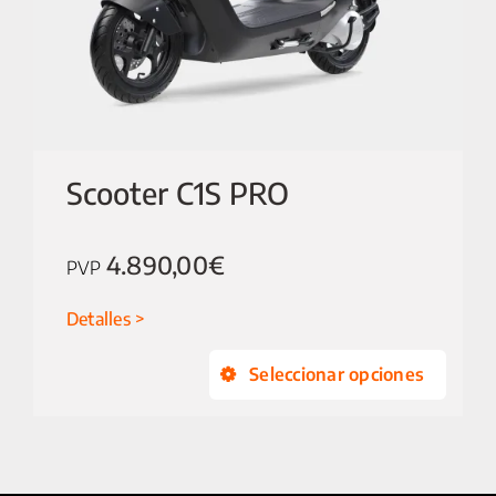
SALA DE PRENSA
CONTACTO
MI CUENTA
Scooter C1S PRO
4.890,00
€
PVP
Detalles
Seleccionar opciones
Este
produ
tiene
múltip