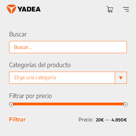
Saltar
al
Togg
contenido
Navi
Buscar
Categorías del producto
Elige una categoría
Filtrar por precio
Precio
Precio
Filtrar
Precio:
—
20€
4.890€
mínimo
máximo