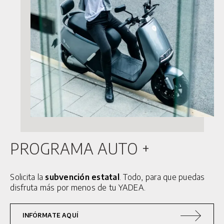
© 2025 HUMAN MOBILITY S.A. TODOS LOS DERECHOS RESERVADOS
MOTOCICLETAS
C1S PRO
G5 S
Y1S PRO
CICLOMOTORES
G5 PRO
Y1S
PROGRAMA AUTO +
25 KM/H
Solicita la
subvención estatal
. Todo, para que puedas
GFX
disfruta más por menos de tu YADEA.
SERVICIOS
INFÓRMATE AQUÍ
ACCESORIOS